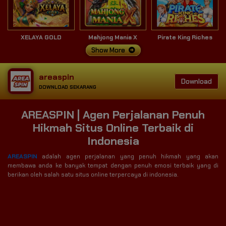
XELAYA GOLD
Mahjong Mania X
Pirate King Riches
Show More
areaspin
Download
DOWNLOAD SEKARANG
AREASPIN | Agen Perjalanan Penuh
Hikmah Situs Online Terbaik di
Indonesia
AREASPIN
adalah agen perjalanan yang penuh hikmah yang akan
membawa anda ke banyak tempat dengan penuh emosi terbaik yang di
berikan oleh salah satu situs online terpercaya di indonesia.